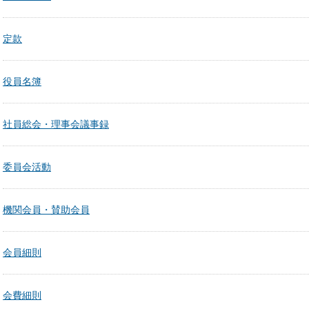
定款
役員名簿
社員総会・理事会議事録
委員会活動
機関会員・賛助会員
会員細則
会費細則