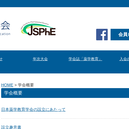
会員
せ
年次大会
学会誌「薬学教育」
入会
HOME
>
学会概要
学会概要
日本薬学教育学会の設立にあたって
設立趣意書