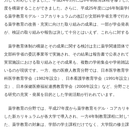
力して対応してきました。平成24年3月には6年制教育課程を修了し
度を構築することができました。さらに、平成25年度には6年制薬
る薬学教育モデル・コアカリキュラムの改訂が文部科学省主導で行わ
る薬学教育の改善・充実に向けた取り組みの成果は、一部が学会発表
が、検証の取り組みや報告は決して十分とはいえず、これらに対す
薬学教育体制の構築とその成果に関する検討は主に薬学関連団体で
文部科学省の委託事業等で実施され、その結果は報告書で公表され
実習施設における取り組みとその成果も、複数の学術集会や学術雑
いるのが現状です。一方、他の医療人教育分野では、日本医学教育学会
科医学教育学会（1982年設立）、日本看護学教育学会（1991年設立
立）、日本保健医療福祉連携教育学会（2008年設立）など、分野ご
る研究の充実・発展を目的とした学術活動が行われています。
薬学教育の分野では、平成27年度から薬学教育モデル・コアカリキ
した新カリキュラムが各大学で導入され、一方4年制教育課程に対し
た、薬学教育の対象は、学部の学士課程だけでなく、大学院の修士