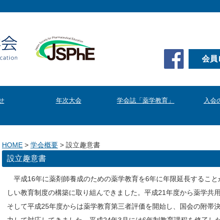
会員
せ
年次大会
学会誌「薬学教育」
入会
HOME
>
学会概要
>
設立趣意書
設立趣意書
平成16年に薬剤師養成のための薬学教育を6年に年限延長するこ
しい教育制度の構築に取り組んできました。平成21年度から薬学共用
そして平成25年度からは薬学教育第三者評価を開始し、国会の附帯