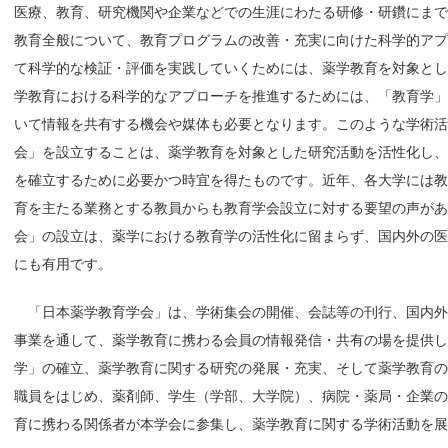
医療、教育、研究機関や企業などでの生涯にわたる研修・研鑽にま
教育全般について、教育プログラムの改善・充実に向けた科学的ア
て科学的な検証・評価を実践していくためには、薬学教育を対象と
学教育における科学的なアプローチを推進するためには、「教育学
いて情報を共有する機会や媒体も必要となります。このような学術活
会」を設立することは、薬学教育を対象とした研究活動を活性化し
を確立するために必要かつ時宜を得たものです。近年、各大学には
育を主たる業務とする教員からも教育学会設立に対する要望の声があ
会」の設立は、薬学における教育学の活性化に留まらず、国内外の
にも有用です。
「日本薬学教育学会」は、学術集会の開催、会誌等の刊行、国内外
事業を通して、薬学教育に携わる会員の情報発信・共有の場を提供し
学」の確立、薬学教育に関する研究の発展・充実、そして薬学教育
職員をはじめ、薬剤師、学生（学部、大学院）、病院・薬局・企業
育に携わる関係者が本学会に参集し、薬学教育に関する学術活動を展