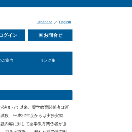
Japanese
／
English
ログイン
お問合せ
のご案内
リンク集
とが決まって以来、薬学教育関係者は新
試験、平成22年度からは実務実習、
決議内容に対して薬学教育関係者が協