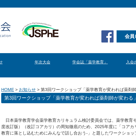
会員
せ
年次大会
学会誌「薬学教育」
入会
HOME
>
お知らせ
>
第3回ワークショップ「薬学教育が変われば薬剤
第3回ワークショップ「薬学教育が変われば薬剤師が変わる
日本薬学教育学会薬学教育カリキュラム検討委員会では、薬学教育モ
度改訂版）（改訂コアカリ）の周知徹底のため、2025年度に「コア
教育に落とし込むためにみんなで話し合おう-」と題したワークショップ