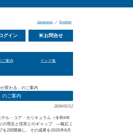
Japanese
／
English
ログイン
お問合せ
のご案内
リンク集
師が変わる」のご案内
」のご案内
2026/02/12
デル・コア・カリキュラム（令和4年
カリの理念と現実とのギャップ —幅広く
を2回開催し、その成果を2025年8月