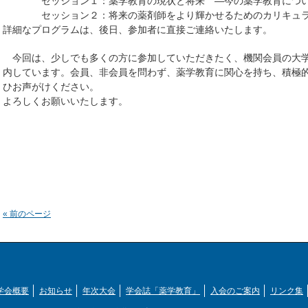
セッション１：薬学教育の現状と将来 ―今の薬学教育につい
セッション２：将来の薬剤師をより輝かせるためのカリキュラ
詳細なプログラムは、後日、参加者に直接ご連絡いたします。
今回は、少しでも多くの方に参加していただきたく、機関会員の大学
内しています。会員、非会員を問わず、薬学教育に関心を持ち、積極
ひお声がけください。
よろしくお願いいたします。
« 前のページ
学会概要
お知らせ
年次大会
学会誌「薬学教育」
入会のご案内
リンク集