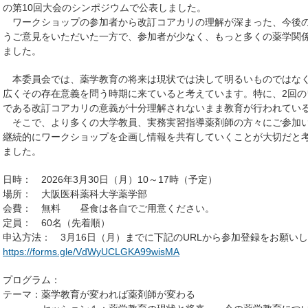
の第10回大会のシンポジウムで公表しました。
ワークショップの参加者から改訂コアカリの理解が深まった、今後の
うご意見をいただいた一方で、参加者が少なく、もっと多くの薬学関
ました。
本委員会では、薬学教育の将来は現状では決して明るいものではなく
広くその存在意義を問う時期に来ていると考えています。特に、2回
である改訂コアカリの意義が十分理解されないまま教育が行われてい
そこで、より多くの大学教員、実務実習指導薬剤師の方々にご参加い
継続的にワークショップを企画し情報を共有していくことが大切だと
ました。
日時： 2026年3月30日（月）10～17時（予定）
場所： 大阪医科薬科大学薬学部
会費： 無料 昼食は各自でご用意ください。
定員： 60名（先着順）
申込方法： 3月16日（月）までに下記のURLから参加登録をお願い
https://forms.gle/VdWyUCLGKA99wisMA
プログラム：
テーマ：薬学教育が変われば薬剤師が変わる