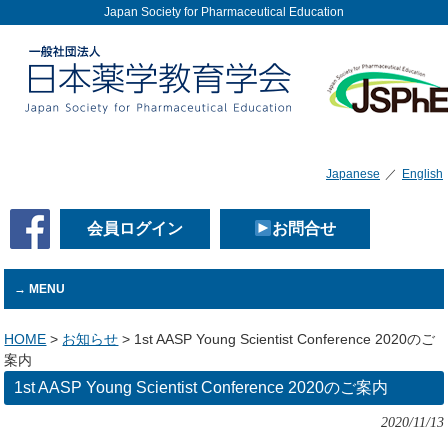
Japan Society for Pharmaceutical Education
Japanese
／
English
会員ログイン
お問合せ
MENU
HOME
>
お知らせ
>
1st AASP Young Scientist Conference 2020のご
案内
1st AASP Young Scientist Conference 2020のご案内
2020/11/13