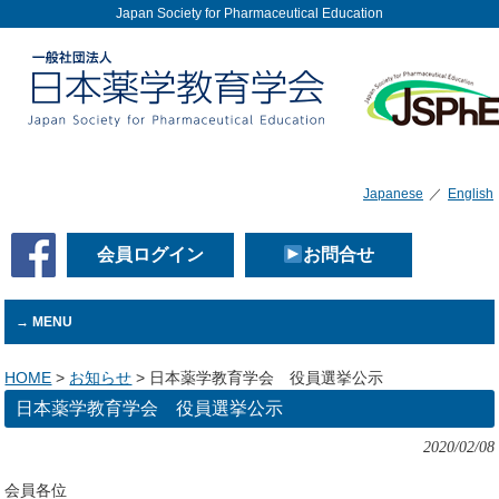
Japan Society for Pharmaceutical Education
Japanese
／
English
会員ログイン
お問合せ
MENU
HOME
>
お知らせ
>
日本薬学教育学会 役員選挙公示
日本薬学教育学会 役員選挙公示
2020/02/08
会員各位